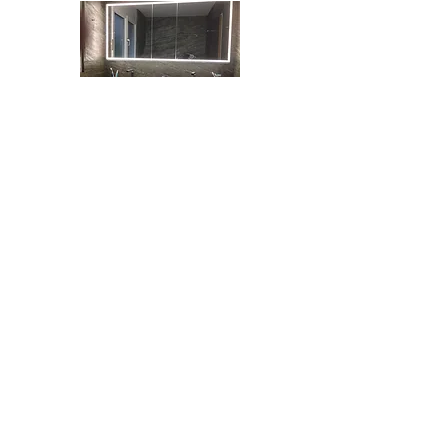
BITTE KONTAKTIEREN SIE MICH
Roger Schibli
Malergeschäft
Krummackerweg 418
5325 Leibstadt
info@malerschibli.ch
Telefon
056 246 23 45
Mobile
079